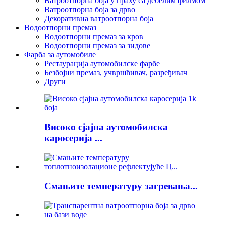
Ватроотпорна боја у праху са дебелим филмом
Ватроотпорна боја за дрво
Декоративна ватроотпорна боја
Водоотпорни премаз
Водоотпорни премаз за кров
Водоотпорни премаз за зидове
Фарба за аутомобиле
Рестаурација аутомобилске фарбе
Безбојни премаз, учвршћивач, разређивач
Други
Високо сјајна аутомобилска
каросерија ...
Смањите температуру загревања...