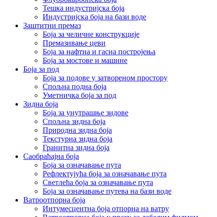
Тешка индустријска боја
Индустријска боја на бази воде
Заштитни премаз
Боја за челичне конструкције
Премазивање цеви
Боја за нафтна и гасна постројења
Боја за мостове и машине
Боја за под
Боја за подове у затвореном простору
Спољна подна боја
Уметничка боја за под
Зидна боја
Боја за унутрашње зидове
Спољна зидна боја
Природна зидна боја
Текстурна зидна боја
Гранитна зидна боја
Саобраћајна боја
Боја за означавање пута
Рефлектујућа боја за означавање пута
Светлећа боја за означавање пута
Боја за означавање путева на бази воде
Ватроотпорна боја
Интумесцентна боја отпорна на ватру