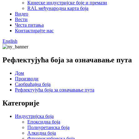
Кинеске индустријске боје и премази
RAL међународна карта боја
Видео
Вести
Честа питања
Контактирајте нас
English
Рефлектујућа боја за означавање пута
Дом
Производи
Саобраћајна боја
Рефлектујућа боја за означавање пута
Категорије
Индустријска боја
Епоксидна боја
Полиуретанска боја
Алкидна боја
Флуорокарбонска боја