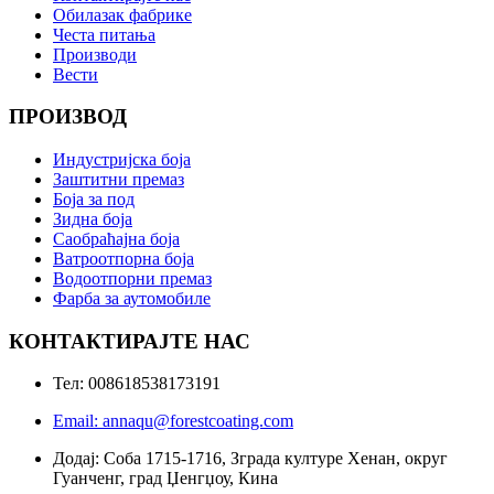
Обилазак фабрике
Честа питања
Производи
Вести
ПРОИЗВОД
Индустријска боја
Заштитни премаз
Боја за под
Зидна боја
Саобраћајна боја
Ватроотпорна боја
Водоотпорни премаз
Фарба за аутомобиле
КОНТАКТИРАЈТЕ НАС
Тел: 008618538173191
Email: annaqu@forestcoating.com
Додај: Соба 1715-1716, Зграда културе Хенан, округ
Гуанченг, град Џенгџоу, Кина