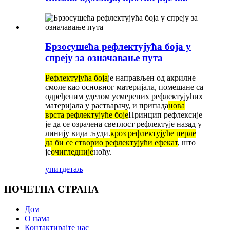
Брзосушећа рефлектујућа боја у
спреју за означавање пута
Рефлектујућа боја
је направљен од акрилне
смоле као основног материјала, помешане са
одређеним уделом усмерених рефлектујућих
материјала у растварачу, и припада
нова
врста рефлектујуће боје
Принцип рефлексије
је да се озрачена светлост рефлектује назад у
линију вида људи.
кроз рефлектујуће перле
да би се створио рефлектујући ефекат
, што
је
очигледније
ноћу.
упит
детаљ
ПОЧЕТНА СТРАНА
Дом
О нама
Контактирајте нас