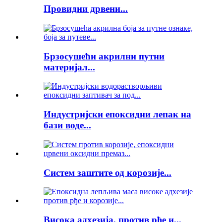
Провидни дрвени...
Брзосушећи акрилни путни
материјал...
Индустријски епоксидни лепак на
бази воде...
Систем заштите од корозије...
Висока адхезија, против рђе и...