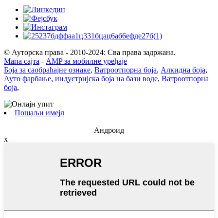
© Ауторска права - 2010-2024: Сва права задржана.
Мапа сајта
-
AMP за мобилне уређаје
Боја за саобраћајне ознаке
,
Ватроотпорна боја
,
Алкидна боја
,
Ауто фарбање
,
индустријска боја на бази воде
,
Ватроотпорна
боја
,
Пошаљи имејл
Андроид
x