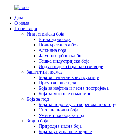
Дом
О нама
Производи
Индустријска боја
Епоксидна боја
Полиуретанска боја
Алкидна боја
Флуорокарбонска боја
Тешка индустријска боја
Индустријска боја на бази воде
Заштитни премаз
Боја за челичне конструкције
Премазивање цеви
Боја за нафтна и гасна постројења
Боја за мостове и машине
Боја за под
Боја за подове у затвореном простору
Спољна подна боја
Уметничка боја за под
Зидна боја
Природна зидна боја
Боја за унутрашње зидове