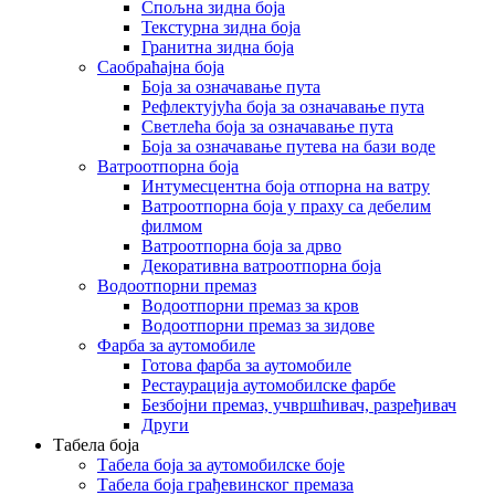
Спољна зидна боја
Текстурна зидна боја
Гранитна зидна боја
Саобраћајна боја
Боја за означавање пута
Рефлектујућа боја за означавање пута
Светлећа боја за означавање пута
Боја за означавање путева на бази воде
Ватроотпорна боја
Интумесцентна боја отпорна на ватру
Ватроотпорна боја у праху са дебелим
филмом
Ватроотпорна боја за дрво
Декоративна ватроотпорна боја
Водоотпорни премаз
Водоотпорни премаз за кров
Водоотпорни премаз за зидове
Фарба за аутомобиле
Готова фарба за аутомобиле
Рестаурација аутомобилске фарбе
Безбојни премаз, учвршћивач, разређивач
Други
Табела боја
Табела боја за аутомобилске боје
Табела боја грађевинског премаза