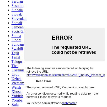
Serbian
Sesotho
Sinhala
Slovak
Slovenian
Somali
Samoan
Scots Gaelic
Shona
Sindhi
Sundanese
Swahili
Tajik
Tamil
Telugu
Thai
Ukrainian
Urdu
Uzbek
Vietnamese
Welsh
Xhosa
Yiddish
Yoruba
Zulu