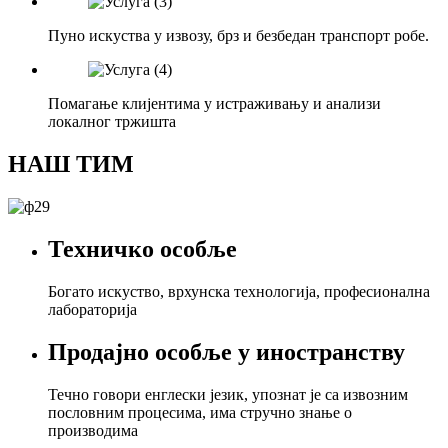
Пуно искуства у извозу, брз и безбедан транспорт робе.
Помагање клијентима у истраживању и анализи
локалног тржишта
НАШ ТИМ
Техничко особље
Богато искуство, врхунска технологија, професионална
лабораторија
Продајно особље у иностранству
Течно говори енглески језик, упознат је са извозним
пословним процесима, има стручно знање о
производима