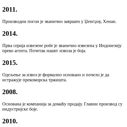
2011.
Производни погон је званично завршен у Џенгџоу, Хенан.
2014.
Прва серија извезене робе је званично извезена у Индонезију
преко агента. Почетак нашег извоза је боја.
2015.
Одељење за извоз је формално основано и почело је да
истражује прекоморска тржишта.
2008.
Основана је компанија за домаћу продају. Главни производ су
индустријске боје.
2010.