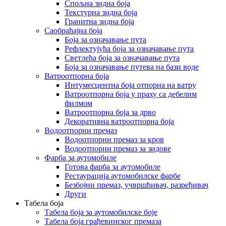
Спољна зидна боја
Текстурна зидна боја
Гранитна зидна боја
Саобраћајна боја
Боја за означавање пута
Рефлектујућа боја за означавање пута
Светлећа боја за означавање пута
Боја за означавање путева на бази воде
Ватроотпорна боја
Интумесцентна боја отпорна на ватру
Ватроотпорна боја у праху са дебелим
филмом
Ватроотпорна боја за дрво
Декоративна ватроотпорна боја
Водоотпорни премаз
Водоотпорни премаз за кров
Водоотпорни премаз за зидове
Фарба за аутомобиле
Готова фарба за аутомобиле
Рестаурација аутомобилске фарбе
Безбојни премаз, учвршћивач, разређивач
Други
Табела боја
Табела боја за аутомобилске боје
Табела боја грађевинског премаза