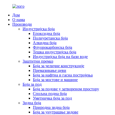
Дом
О нама
Производи
Индустријска боја
Епоксидна боја
Полиуретанска боја
Алкидна боја
Флуорокарбонска боја
Тешка индустријска боја
Индустријска боја на бази воде
Заштитни премаз
Боја за челичне конструкције
Премазивање цеви
Боја за нафтна и гасна постројења
Боја за мостове и машине
Боја за под
Боја за подове у затвореном простору
Спољна подна боја
Уметничка боја за под
Зидна боја
Природна зидна боја
Боја за унутрашње зидове