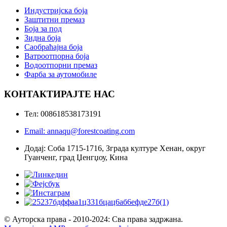
Индустријска боја
Заштитни премаз
Боја за под
Зидна боја
Саобраћајна боја
Ватроотпорна боја
Водоотпорни премаз
Фарба за аутомобиле
КОНТАКТИРАЈТЕ НАС
Тел: 008618538173191
Email: annaqu@forestcoating.com
Додај: Соба 1715-1716, Зграда културе Хенан, округ
Гуанченг, град Џенгџоу, Кина
© Ауторска права - 2010-2024: Сва права задржана.