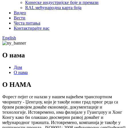
Кинеске индустријске боје и премази
RAL међународна карта боја
Видео
Вести
Честа питања
Контактирајте нас
English
О нама
Дом
О нама
О НАМА
Форест пејнт се налази у нашем највећем транспортном
чворишту - Џенгџоу, који је такође нови град првог реда са
брзим развојем домаће економије, документације и
технологије. Истовремено, има филијале у Гуангџоуу и Хонг
Конгу како би олакшао двосмерни развој домаћег и
међународног тржишта. Истовремено, компанија је такође у
потпуности прошла...
ISO9001: 2008 међународни сертификат