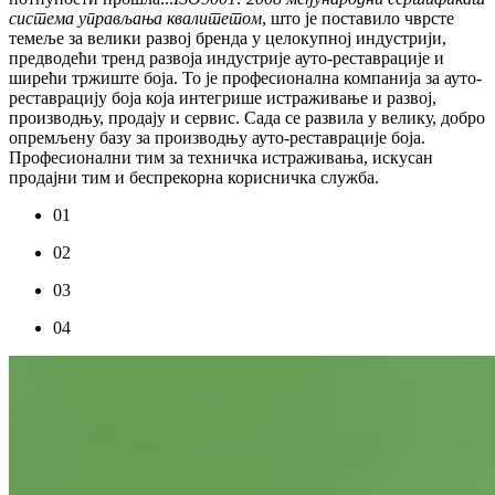
система управљања квалитетом
, што је поставило чврсте
темеље за велики развој бренда у целокупној индустрији,
предводећи тренд развоја индустрије ауто-реставрације и
ширећи тржиште боја. То је професионална компанија за ауто-
реставрацију боја која интегрише истраживање и развој,
производњу, продају и сервис. Сада се развила у велику, добро
опремљену базу за производњу ауто-реставрације боја.
Професионални тим за техничка истраживања, искусан
продајни тим и беспрекорна корисничка служба.
01
02
03
04