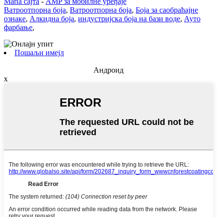
Мапа сајта
-
AMP за мобилне уређаје
Ватроотпорна боја
,
Ватроотпорна боја
,
Боја за саобраћајне
ознаке
,
Алкидна боја
,
индустријска боја на бази воде
,
Ауто
фарбање
,
Пошаљи имејл
Андроид
x