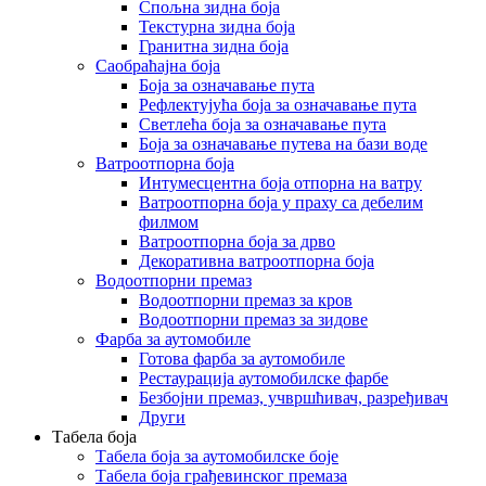
Спољна зидна боја
Текстурна зидна боја
Гранитна зидна боја
Саобраћајна боја
Боја за означавање пута
Рефлектујућа боја за означавање пута
Светлећа боја за означавање пута
Боја за означавање путева на бази воде
Ватроотпорна боја
Интумесцентна боја отпорна на ватру
Ватроотпорна боја у праху са дебелим
филмом
Ватроотпорна боја за дрво
Декоративна ватроотпорна боја
Водоотпорни премаз
Водоотпорни премаз за кров
Водоотпорни премаз за зидове
Фарба за аутомобиле
Готова фарба за аутомобиле
Рестаурација аутомобилске фарбе
Безбојни премаз, учвршћивач, разређивач
Други
Табела боја
Табела боја за аутомобилске боје
Табела боја грађевинског премаза