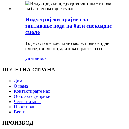
Индустријски прајмер за
заптивање пода на бази епоксидне
смоле
То је састав епоксидне смоле, полиамидне
смоле, пигмента, адитива и растварача.
упит
детаљ
ПОЧЕТНА СТРАНА
Дом
О нама
Контактирајте нас
Обилазак фабрике
Честа питања
Производи
Вести
ПРОИЗВОД