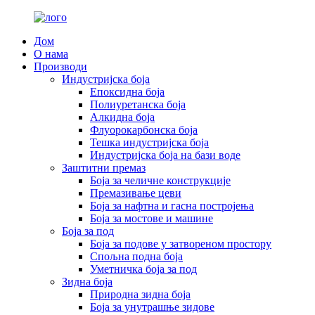
Дом
О нама
Производи
Индустријска боја
Епоксидна боја
Полиуретанска боја
Алкидна боја
Флуорокарбонска боја
Тешка индустријска боја
Индустријска боја на бази воде
Заштитни премаз
Боја за челичне конструкције
Премазивање цеви
Боја за нафтна и гасна постројења
Боја за мостове и машине
Боја за под
Боја за подове у затвореном простору
Спољна подна боја
Уметничка боја за под
Зидна боја
Природна зидна боја
Боја за унутрашње зидове