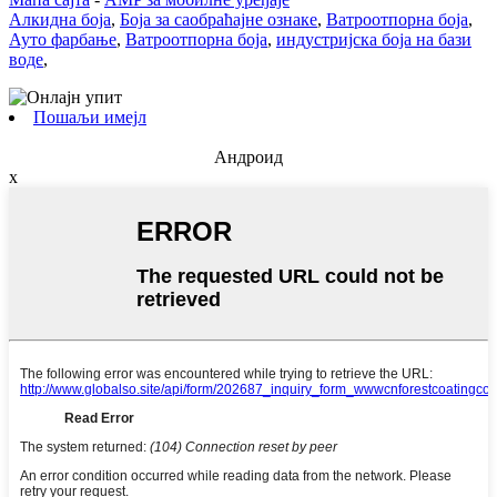
Алкидна боја
,
Боја за саобраћајне ознаке
,
Ватроотпорна боја
,
Ауто фарбање
,
Ватроотпорна боја
,
индустријска боја на бази
воде
,
Пошаљи имејл
Андроид
x