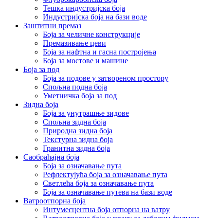
Тешка индустријска боја
Индустријска боја на бази воде
Заштитни премаз
Боја за челичне конструкције
Премазивање цеви
Боја за нафтна и гасна постројења
Боја за мостове и машине
Боја за под
Боја за подове у затвореном простору
Спољна подна боја
Уметничка боја за под
Зидна боја
Боја за унутрашње зидове
Спољна зидна боја
Природна зидна боја
Текстурна зидна боја
Гранитна зидна боја
Саобраћајна боја
Боја за означавање пута
Рефлектујућа боја за означавање пута
Светлећа боја за означавање пута
Боја за означавање путева на бази воде
Ватроотпорна боја
Интумесцентна боја отпорна на ватру