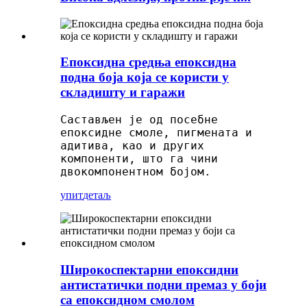
Епоксидна средња епоксидна
подна боја која се користи у
складишту и гаражи
Састављен је од посебне
епоксидне смоле, пигмената и
адитива, као и других
компоненти, што га чини
двокомпонентном бојом.
упит
детаљ
Широкоспектарни епоксидни
антистатички подни премаз у боји
са епоксидном смолом