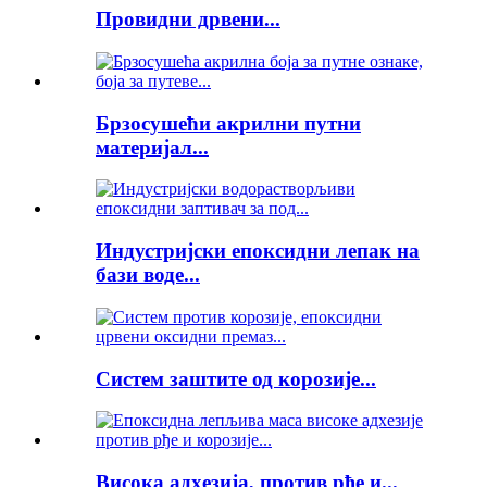
Провидни дрвени...
Брзосушећи акрилни путни
материјал...
Индустријски епоксидни лепак на
бази воде...
Систем заштите од корозије...
Висока адхезија, против рђе и...