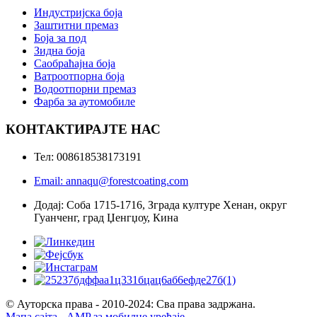
Индустријска боја
Заштитни премаз
Боја за под
Зидна боја
Саобраћајна боја
Ватроотпорна боја
Водоотпорни премаз
Фарба за аутомобиле
КОНТАКТИРАЈТЕ НАС
Тел: 008618538173191
Email: annaqu@forestcoating.com
Додај: Соба 1715-1716, Зграда културе Хенан, округ
Гуанченг, град Џенгџоу, Кина
© Ауторска права - 2010-2024: Сва права задржана.
Мапа сајта
-
AMP за мобилне уређаје