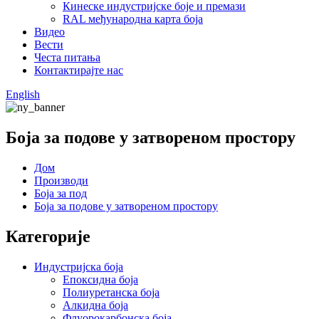
Кинеске индустријске боје и премази
RAL међународна карта боја
Видео
Вести
Честа питања
Контактирајте нас
English
Боја за подове у затвореном простору
Дом
Производи
Боја за под
Боја за подове у затвореном простору
Категорије
Индустријска боја
Епоксидна боја
Полиуретанска боја
Алкидна боја
Флуорокарбонска боја