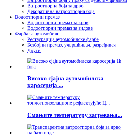
Ватроотпорна боја у праху са дебелим филмом
Ватроотпорна боја за дрво
Декоративна ватроотпорна боја
Водоотпорни премаз
Водоотпорни премаз за кров
Водоотпорни премаз за зидове
Фарба за аутомобиле
Рестаурација аутомобилске фарбе
Безбојни премаз, учвршћивач, разређивач
Други
Високо сјајна аутомобилска
каросерија ...
Смањите температуру загревања...