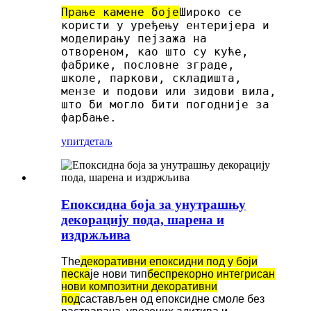
Прање камене боје
Широко се
користи у уређењу ентеријера и
моделирању пејзажа на
отвореном, као што су куће,
фабрике, пословне зграде,
школе, паркови, складишта,
мензе и подови или зидови вила,
што би могло бити погодније за
фарбање.
упит
детаљ
Епоксидна боја за унутрашњу
декорацију пода, шарена и
издржљива
The
декоративни епоксидни под у боји
песка
је нови тип
беспрекорно интегрисан
нови композитни декоративни
под
састављен од епоксидне смоле без