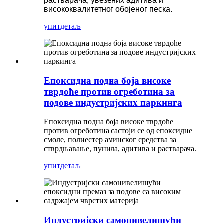
растварача, увезених адитива и
висококвалитетног обојеног песка.
упит
детаљ
Епоксидна подна боја високе
тврдоће против огреботина за
подове индустријских паркинга
Епоксидна подна боја високе тврдоће
против огреботина састоји се од епоксидне
смоле, полиестер аминског средства за
стврдњавање, пунила, адитива и растварача.
упит
детаљ
Индустријски самонивелишући