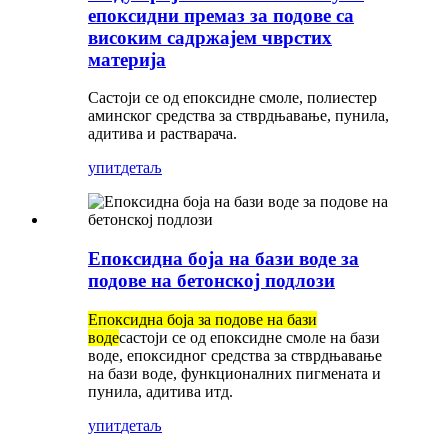
епоксидни премаз за подове са
високим садржајем чврстих
материја
Састоји се од епоксидне смоле, полиестер
аминског средства за стврдњавање, пунила,
адитива и растварача.
упит
детаљ
Епоксидна боја на бази воде за
подове на бетонској подлози
Епоксидна боја за подове на бази
воде
састоји се од епоксидне смоле на бази
воде, епоксидног средства за стврдњавање
на бази воде, функционалних пигмената и
пунила, адитива итд.
упит
детаљ