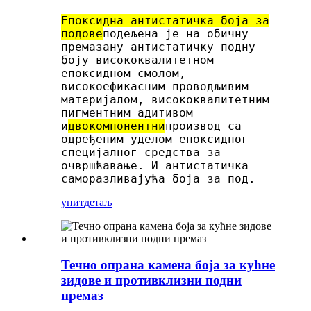
Епоксидна антистатичка боја за
подове
подељена је на обичну
премазану антистатичку подну
боју висококвалитетном
епоксидном смолом,
високоефикасним проводљивим
материјалом, висококвалитетним
пигментним адитивом
и
двокомпонентни
производ са
одређеним уделом епоксидног
специјалног средства за
очвршћавање. И антистатичка
саморазливајућа боја за под.
упит
детаљ
Течно опрана камена боја за кућне
зидове и противклизни подни
премаз