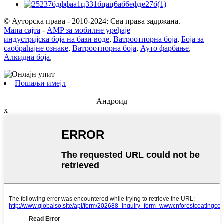
© Ауторска права - 2010-2024: Сва права задржана.
Мапа сајта
-
AMP за мобилне уређаје
индустријска боја на бази воде
,
Ватроотпорна боја
,
Боја за
саобраћајне ознаке
,
Ватроотпорна боја
,
Ауто фарбање
,
Алкидна боја
,
Пошаљи имејл
Андроид
x