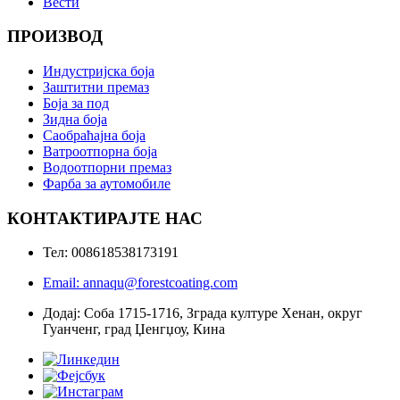
Вести
ПРОИЗВОД
Индустријска боја
Заштитни премаз
Боја за под
Зидна боја
Саобраћајна боја
Ватроотпорна боја
Водоотпорни премаз
Фарба за аутомобиле
КОНТАКТИРАЈТЕ НАС
Тел: 008618538173191
Email: annaqu@forestcoating.com
Додај: Соба 1715-1716, Зграда културе Хенан, округ
Гуанченг, град Џенгџоу, Кина