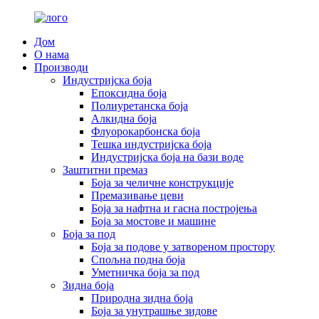
Дом
О нама
Производи
Индустријска боја
Епоксидна боја
Полиуретанска боја
Алкидна боја
Флуорокарбонска боја
Тешка индустријска боја
Индустријска боја на бази воде
Заштитни премаз
Боја за челичне конструкције
Премазивање цеви
Боја за нафтна и гасна постројења
Боја за мостове и машине
Боја за под
Боја за подове у затвореном простору
Спољна подна боја
Уметничка боја за под
Зидна боја
Природна зидна боја
Боја за унутрашње зидове