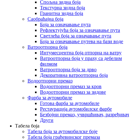
Спољна зидна боја
Текстурна зидна боја
Гранитна зидна боја
Саобраћајна боја
Боја за означавање пута
Рефлектујућа боја за означавање пута
Светлећа боја за означавање пута
Боја за означавање путева на бази воде
Ватроотпорна боја
Интумесцентна боја отпорна на ватру
Ватроотпорна боја у праху са дебелим
филмом
Ватроотпорна боја за дрво
Декоративна ватроотпорна боја
Водоотпорни премаз
Водоотпорни премаз за кров
Водоотпорни премаз за зидове
Фарба за аутомобиле
Готова фарба за аутомобиле
Рестаурација аутомобилске фарбе
Безбојни премаз, учвршћивач, разређивач
Други
Табела боја
Табела боја за аутомобилске боје
Табела боја грађевинског премаза