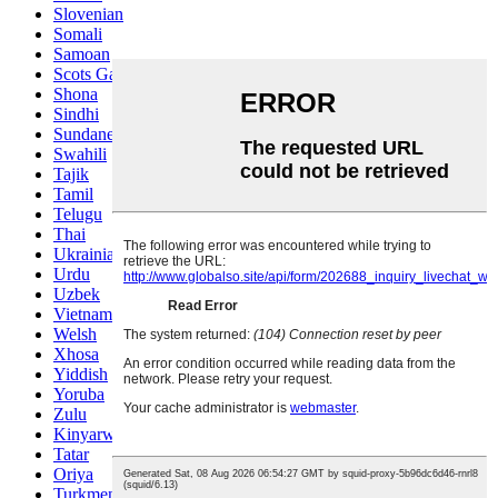
Slovenian
Somali
Samoan
Scots Gaelic
Shona
Sindhi
Sundanese
Swahili
Tajik
Tamil
Telugu
Thai
Ukrainian
Urdu
Uzbek
Vietnamese
Welsh
Xhosa
Yiddish
Yoruba
Zulu
Kinyarwanda
Tatar
Oriya
Turkmen