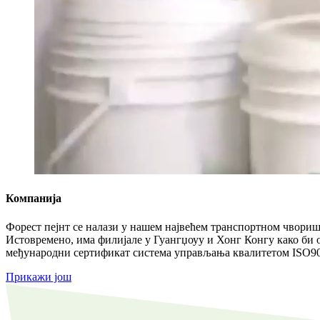
Компанија
Форест пејнт се налази у нашем највећем транспортном чворишту
Истовремено, има филијале у Гуангџоуу и Хонг Конгу како би 
међународни сертификат система управљања квалитетом ISO900
Прикажи још