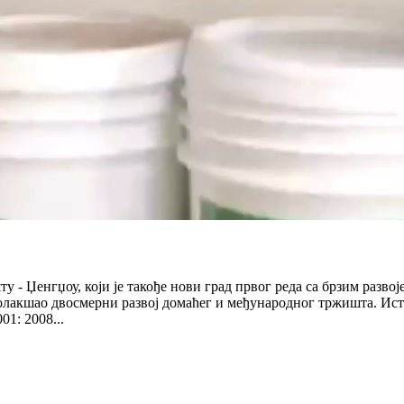
 - Џенгџоу, који је такође нови град првог реда са брзим развој
олакшао двосмерни развој домаћег и међународног тржишта. Ист
1: 2008...