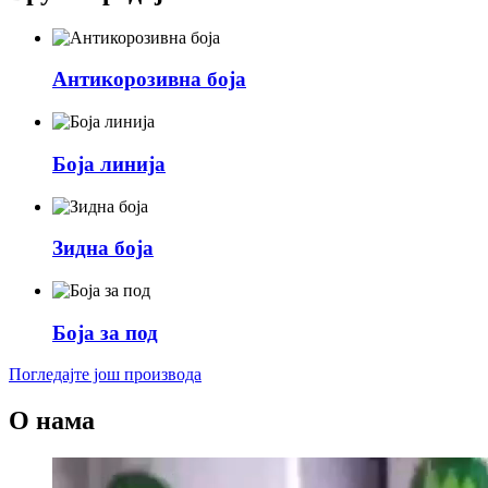
Антикорозивна боја
Боја линија
Зидна боја
Боја за под
Погледајте још производа
О нама