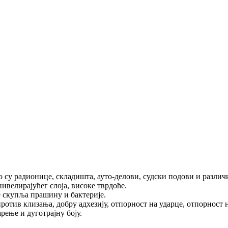
о су радионице, складишта, ауто-делови, судски подови и различ
нивелирајућег слоја, високе тврдоће.
 скупља прашину и бактерије.
ротив клизања, добру адхезију, отпорност на ударце, отпорност 
рење и дуготрајну боју.