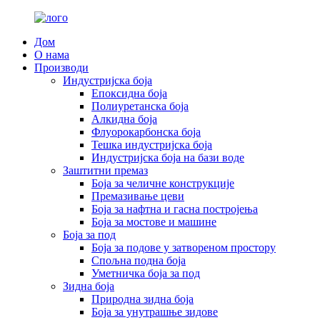
Дом
О нама
Производи
Индустријска боја
Епоксидна боја
Полиуретанска боја
Алкидна боја
Флуорокарбонска боја
Тешка индустријска боја
Индустријска боја на бази воде
Заштитни премаз
Боја за челичне конструкције
Премазивање цеви
Боја за нафтна и гасна постројења
Боја за мостове и машине
Боја за под
Боја за подове у затвореном простору
Спољна подна боја
Уметничка боја за под
Зидна боја
Природна зидна боја
Боја за унутрашње зидове