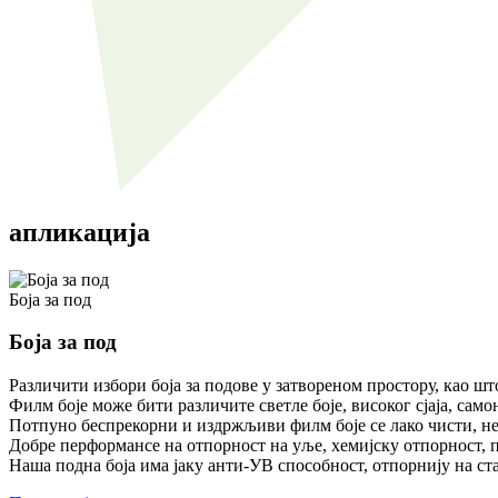
апликација
Боја за под
Боја за под
Различити избори боја за подове у затвореном простору, као шт
Филм боје може бити различите светле боје, високог сјаја, само
Потпуно беспрекорни и издржљиви филм боје се лако чисти, не
Добре перформансе на отпорност на уље, хемијску отпорност, п
Наша подна боја има јаку анти-УВ способност, отпорнију на ста