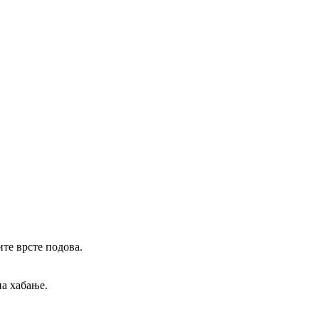
ите врсте подова.
на хабање.